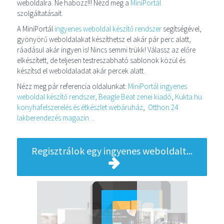
weboldalra. Ne habozz!!! Nézd meg a
MiniPortál
szolgáltatásait.
A MiniPortál
ingyenes weboldal készítő rendszer
segítségével,
gyönyörű weboldalakat készíthetsz el akár pár perc alatt,
ráadásul akár ingyen is! Nincs semmi trükk! Válassz az előre
elkészített, de teljesen testreszabható sablonok közül és
készítsd el weboldaladat akár percek alatt.
Nézz meg pár referencia oldalunkat:
MiniPortál ingyenes
weboldal készítő rendszer,
Beagle Beat zenei kiadó
,
Kukta.hu
konyhafelszerelés és étkészlet webáruház
,
Otthon 24
lakberendezés magazin ...
Regisztrálok egy ingyenes weboldalt...