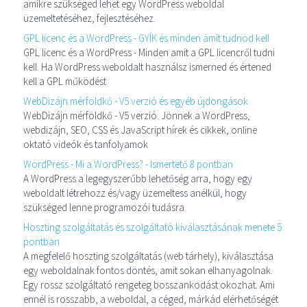
amikre szükséged lehet egy WordPress weboldal
üzemeltetéséhez, fejlesztéséhez.
GPL licenc és a WordPress - GYÍK és minden amit tudnod kell
GPL licenc és a WordPress - Minden amit a GPL licencről tudni
kell. Ha WordPress weboldalt használsz ismerned és értened
kell a GPL működést
WebDizájn mérföldkő - V5 verzió és egyéb újdongások
WebDizájn mérföldkő - V5 verzió. Jönnek a WordPress,
webdizájn, SEO, CSS és JavaScript hírek és cikkek, online
oktató videók és tanfolyamok
WordPress - Mi a WordPress? - Ismertető 8 pontban
A WordPress a legegyszerűbb lehetőség arra, hogy egy
weboldalt létrehozz és/vagy üzemeltess anélkül, hogy
szükséged lenne programozói tudásra.
Hoszting szolgáltatás és szolgáltató kiválasztásának menete 5
pontban
A megfelelő hoszting szolgáltatás (web tárhely), kiválasztása
egy weboldalnak fontos döntés, amit sokan elhanyagolnak.
Egy rossz szolgáltató rengeteg bosszankodást okozhat. Ami
ennél is rosszabb, a weboldal, a céged, márkád elérhetőségét