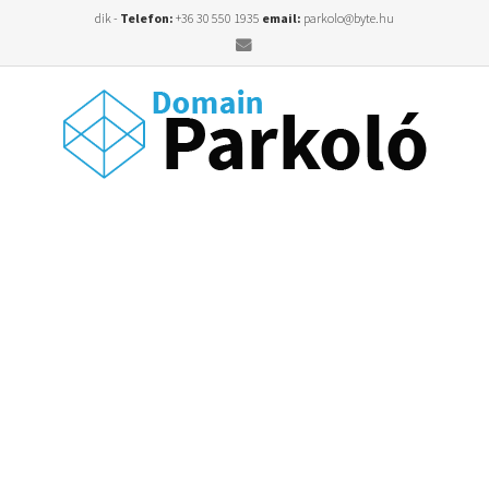
dik -
Telefon:
+36 30 550 1935
email:
parkolo@byte.hu
Email