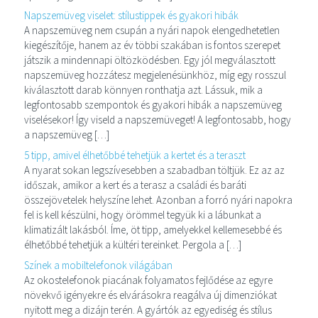
Napszemüveg viselet: stílustippek és gyakori hibák
A napszemüveg nem csupán a nyári napok elengedhetetlen
kiegészítője, hanem az év többi szakában is fontos szerepet
játszik a mindennapi öltözködésben. Egy jól megválasztott
napszemüveg hozzátesz megjelenésünkhöz, míg egy rosszul
kiválasztott darab könnyen ronthatja azt. Lássuk, mik a
legfontosabb szempontok és gyakori hibák a napszemüveg
viselésekor! Így viseld a napszemüveget! A legfontosabb, hogy
a napszemüveg […]
5 tipp, amivel élhetőbbé tehetjük a kertet és a teraszt
A nyarat sokan legszívesebben a szabadban töltjük. Ez az az
időszak, amikor a kert és a terasz a családi és baráti
összejövetelek helyszíne lehet. Azonban a forró nyári napokra
fel is kell készülni, hogy örömmel tegyük ki a lábunkat a
klimatizált lakásból. Íme, öt tipp, amelyekkel kellemesebbé és
élhetőbbé tehetjük a kültéri tereinket. Pergola a […]
Színek a mobiltelefonok világában
Az okostelefonok piacának folyamatos fejlődése az egyre
növekvő igényekre és elvárásokra reagálva új dimenziókat
nyitott meg a dizájn terén. A gyártók az egyediség és stílus