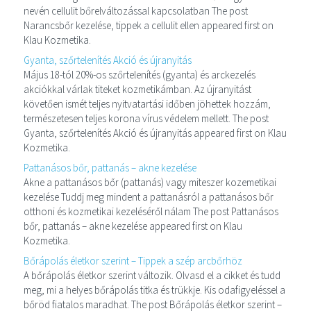
nevén cellulit bőrelváltozással kapcsolatban The post
Narancsbőr kezelése, tippek a cellulit ellen appeared first on
Klau Kozmetika.
Gyanta, szőrtelenítés Akció és újranyitás
Május 18-tól 20%-os szőrtelenítés (gyanta) és arckezelés
akciókkal várlak titeket kozmetikámban. Az újranyitást
követően ismét teljes nyitvatartási időben jöhettek hozzám,
természetesen teljes korona vírus védelem mellett. The post
Gyanta, szőrtelenítés Akció és újranyitás appeared first on Klau
Kozmetika.
Pattanásos bőr, pattanás – akne kezelése
Akne a pattanásos bőr (pattanás) vagy miteszer kozemetikai
kezelése Tuddj meg mindent a pattanásról a pattanásos bőr
otthoni és kozmetikai kezeléséről nálam The post Pattanásos
bőr, pattanás – akne kezelése appeared first on Klau
Kozmetika.
Bőrápolás életkor szerint – Tippek a szép arcbőrhöz
A bőrápolás életkor szerint változik. Olvasd el a cikket és tudd
meg, mi a helyes bőrápolás titka és trükkje. Kis odafigyeléssel a
bőröd fiatalos maradhat. The post Bőrápolás életkor szerint –