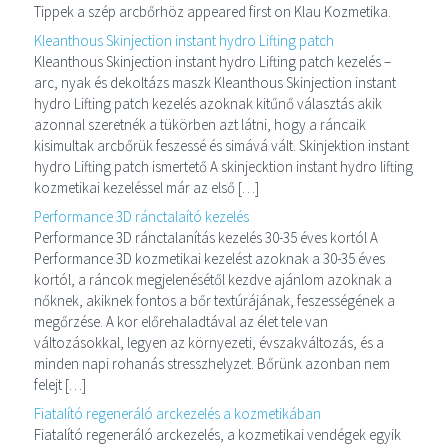
Tippek a szép arcbőrhöz appeared first on Klau Kozmetika.
Kleanthous Skinjection instant hydro Lifting patch
Kleanthous Skinjection instant hydro Lifting patch kezelés –
arc, nyak és dekoltázs maszk Kleanthous Skinjection instant
hydro Lifting patch kezelés azoknak kitűnő választás akik
azonnal szeretnék a tükörben azt látni, hogy a ráncaik
kisimultak arcbőrük feszessé és simává vált. Skinjektion instant
hydro Lifting patch ismertető A skinjecktion instant hydro lifting
kozmetikai kezeléssel már az első […]
Performance 3D ránctalaító kezelés
Performance 3D ránctalanítás kezelés 30-35 éves kortól A
Performance 3D kozmetikai kezelést azoknak a 30-35 éves
kortól, a ráncok megjelenésétől kezdve ajánlom azoknak a
nőknek, akiknek fontos a bőr textúrájának, feszességének a
megőrzése. A kor előrehaladtával az élet tele van
változásokkal, legyen az környezeti, évszakváltozás, és a
minden napi rohanás stresszhelyzet. Bőrünk azonban nem
felejt […]
Fiatalító regeneráló arckezelés a kozmetikában
Fiatalító regeneráló arckezelés, a kozmetikai vendégek egyik