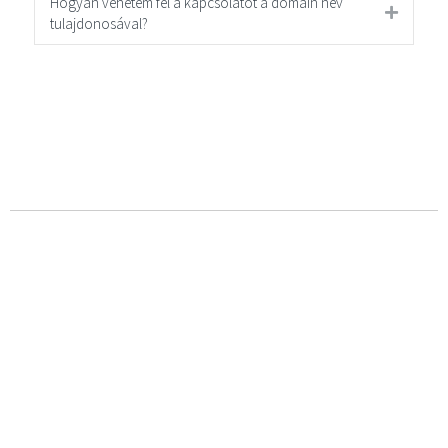
Hogyan vehetem fel a kapcsolatot a domain név
tulajdonosával?