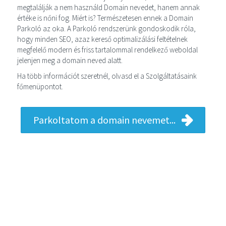
megtalálják a nem használd Domain nevedet, hanem annak
értéke is nőni fog. Miért is? Természetesen ennek a Domain
Parkoló az oka. A Parkoló rendszerünk gondoskodik róla,
hogy minden SEO, azaz kereső optimalizálási feltételnek
megfelelő modern és friss tartalommal rendelkező weboldal
jelenjen meg a domain neved alatt.
Ha több információt szeretnél, olvasd el a Szolgáltatásaink
főmenüpontot.
Parkoltatom a domain nevemet...