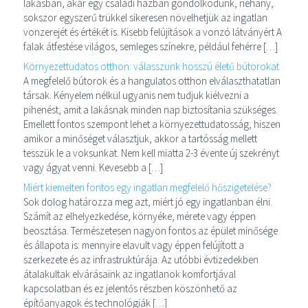
lakásban, akár egy családi házban gondolkodunk, néhány,
sokszor egyszerű trükkel sikeresen növelhetjük az ingatlan
vonzerejét és értékét is. Kisebb felújítások a vonzó látványért A
falak átfestése világos, semleges színekre, például fehérre […]
Környezettudatos otthon: válasszunk hosszú életű bútorokat
A megfelelő bútorok és a hangulatos otthon elválaszthatatlan
társak. Kényelem nélkül ugyanis nem tudjuk kiélvezni a
pihenést, amit a lakásnak minden nap biztosítania szükséges.
Emellett fontos szempont lehet a környezettudatosság, hiszen
amikor a minőséget választjuk, akkor a tartósság mellett
tesszük le a voksunkat. Nem kell miatta 2-3 évente új szekrényt
vagy ágyat venni. Kevesebb a […]
Miért kiemelten fontos egy ingatlan megfelelő hőszigetelése?
Sok dolog határozza meg azt, miért jó egy ingatlanban élni.
Számít az elhelyezkedése, környéke, mérete vagy éppen
beosztása. Természetesen nagyon fontos az épület minősége
és állapota is: mennyire elavult vagy éppen felújított a
szerkezete és az infrastruktúrája. Az utóbbi évtizedekben
átalakultak elvárásaink az ingatlanok komfortjával
kapcsolatban és ez jelentős részben köszönhető az
építőanyagok és technológiák […]