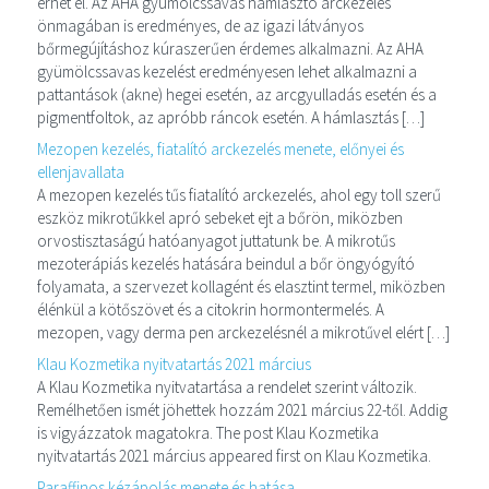
érhet el. Az AHA gyümölcssavas hámlasztó arckezelés
önmagában is eredményes, de az igazi látványos
bőrmegújításhoz kúraszerűen érdemes alkalmazni. Az AHA
gyümölcssavas kezelést eredményesen lehet alkalmazni a
pattantások (akne) hegei esetén, az arcgyulladás esetén és a
pigmentfoltok, az apróbb ráncok esetén. A hámlasztás […]
Mezopen kezelés, fiatalító arckezelés menete, előnyei és
ellenjavallata
A mezopen kezelés tűs fiatalító arckezelés, ahol egy toll szerű
eszköz mikrotűkkel apró sebeket ejt a bőrön, miközben
orvostisztaságú hatóanyagot juttatunk be. A mikrotűs
mezoterápiás kezelés hatására beindul a bőr öngyógyító
folyamata, a szervezet kollagént és elasztint termel, miközben
élénkül a kötőszövet és a citokrin hormontermelés. A
mezopen, vagy derma pen arckezelésnél a mikrotűvel elért […]
Klau Kozmetika nyitvatartás 2021 március
A Klau Kozmetika nyitvatartása a rendelet szerint változik.
Remélhetően ismét jöhettek hozzám 2021 március 22-től. Addig
is vigyázzatok magatokra. The post Klau Kozmetika
nyitvatartás 2021 március appeared first on Klau Kozmetika.
Paraffinos kézápolás menete és hatása