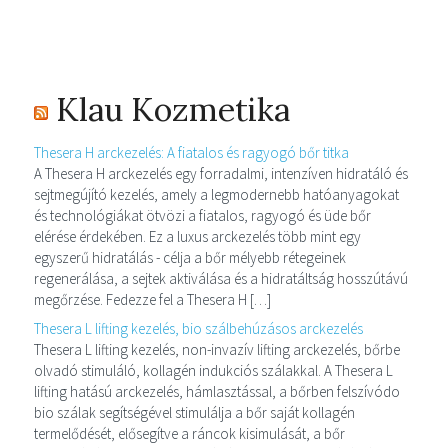
Klau Kozmetika
Thesera H arckezelés: A fiatalos és ragyogó bőr titka
A Thesera H arckezelés egy forradalmi, intenzíven hidratáló és
sejtmegújító kezelés, amely a legmodernebb hatóanyagokat
és technológiákat ötvözi a fiatalos, ragyogó és üde bőr
elérése érdekében. Ez a luxus arckezelés több mint egy
egyszerű hidratálás - célja a bőr mélyebb rétegeinek
regenerálása, a sejtek aktiválása és a hidratáltság hosszútávú
megőrzése. Fedezze fel a Thesera H […]
Thesera L lifting kezelés, bio szálbehúzásos arckezelés
Thesera L lifting kezelés, non-invazív lifting arckezelés, bőrbe
olvadó stimuláló, kollagén indukciós szálakkal. A Thesera L
lifting hatású arckezelés, hámlasztással, a bőrben felszívódo
bio szálak segítségével stimulálja a bőr saját kollagén
termelődését, elősegítve a ráncok kisimulását, a bőr