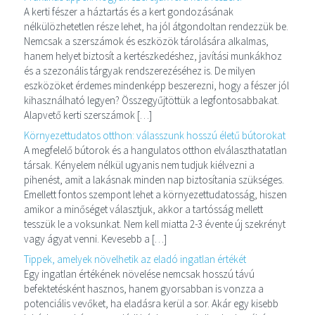
A kerti fészer a háztartás és a kert gondozásának
nélkülözhetetlen része lehet, ha jól átgondoltan rendezzük be.
Nemcsak a szerszámok és eszközök tárolására alkalmas,
hanem helyet biztosít a kertészkedéshez, javítási munkákhoz
és a szezonális tárgyak rendszerezéséhez is. De milyen
eszközöket érdemes mindenképp beszerezni, hogy a fészer jól
kihasználható legyen? Összegyűjtöttük a legfontosabbakat.
Alapvető kerti szerszámok […]
Környezettudatos otthon: válasszunk hosszú életű bútorokat
A megfelelő bútorok és a hangulatos otthon elválaszthatatlan
társak. Kényelem nélkül ugyanis nem tudjuk kiélvezni a
pihenést, amit a lakásnak minden nap biztosítania szükséges.
Emellett fontos szempont lehet a környezettudatosság, hiszen
amikor a minőséget választjuk, akkor a tartósság mellett
tesszük le a voksunkat. Nem kell miatta 2-3 évente új szekrényt
vagy ágyat venni. Kevesebb a […]
Tippek, amelyek növelhetik az eladó ingatlan értékét
Egy ingatlan értékének növelése nemcsak hosszú távú
befektetésként hasznos, hanem gyorsabban is vonzza a
potenciális vevőket, ha eladásra kerül a sor. Akár egy kisebb