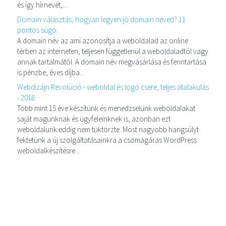
és így hírnevét,...
Domain választás, hogyan legyen jó domain neved? 11
pontos súgó.
A domain név az ami azonosítja a weboldalad az online
térben az interneten, teljesen függetlenül a weboldaladtól vagy
annak tartalmától. A domain név megvásárlása és fenntartása
is pénzbe, éves díjba...
Webdizájn Revolúció - weboldal és logó csere, teljes átalakulás
- 2018
Több mint 15 éve készítünk és menedzselünk weboldalakat
saját magunknak és ügyfeleinknek is, azonban ezt
weboldalunk eddig nem tüktörzte. Most nagyobb hangsúlyt
fektetünk a új szolgáltatásainkra a csomagáras WordPress
weboldalkészítésre...