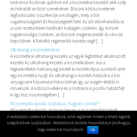
kedvence Azoknak ajánlom ezt a kozmetikai kezelést akik szép
és hidratált arcbőrt szeretnének. Bőrünk kötőszövetének
legfontosabb összetevője a kollagén, mely a bőr
rugalmasságáért és feszességéért felel. Az idő előrehaladtával
a szervezetünkben található kollagén csökken. Így bőrünk
rugalmassága csökken, arcbőrünk megereszkedik és ráncok
képződnek. A fiatalító regeneráló kezelés segít […]
Ultrahang a kozmetikában
A kozmetikai ultrahang kezelés az egyik legtöbbet alkalmazott
kezelés Az ultrahang kezelés a kozmetikában, ma a
legkedveltebb hatóanyag bevitel és kezelés típus azokból amit
egy kozmetika nyújt. Az ultrahangos kezelés hatására a bőr
anyagcsere folyamatai fokozódnak így az oxigén ellátás is
növekszik. A kötőszövetekre és a rostokra is pozitív hatást fejt
ki így lesz összességében […]
Műszempilla ápolás szabályai, hogyan csináld?!
Műszempilla ápolás, hogyan legyen a műszempillád minél
tartósabb A műszempilla ápolása és óvása az amiről sokan
A weboldalon cookie-kat használunk, amik segítenek minket a lehető legjobb
megfeledkeznek, mikor műszempillát kezdenek el viselni. A
szolgáltatások nyújtásában. Weboldalunk további használatával jóváhagyja,
műszempillára ugyanis valóban figyelni kell. Egy kis törődéssel
hogy cookie-kat használjunk.
Ok
és odafigyeléssel a szempillád sokkal tovább tartós és szép