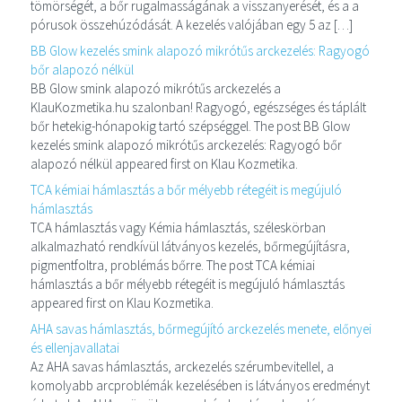
tömörségét, a bőr rugalmasságának a visszanyerését, és a a
pórusok összehúzódását. A kezelés valójában egy 5 az […]
BB Glow kezelés smink alapozó mikrótűs arckezelés: Ragyogó
bőr alapozó nélkül
BB Glow smink alapozó mikrótűs arckezelés a
KlauKozmetika.hu szalonban! Ragyogó, egészséges és táplált
bőr hetekig-hónapokig tartó szépséggel. The post BB Glow
kezelés smink alapozó mikrótűs arckezelés: Ragyogó bőr
alapozó nélkül appeared first on Klau Kozmetika.
TCA kémiai hámlasztás a bőr mélyebb rétegéit is megújuló
hámlasztás
TCA hámlasztás vagy Kémia hámlasztás, széleskörban
alkalmazható rendkívül látványos kezelés, bőrmegújításra,
pigmentfoltra, problémás bőrre. The post TCA kémiai
hámlasztás a bőr mélyebb rétegéit is megújuló hámlasztás
appeared first on Klau Kozmetika.
AHA savas hámlasztás, bőrmegújító arckezelés menete, előnyei
és ellenjavallatai
Az AHA savas hámlasztás, arckezelés szérumbevitellel, a
komolyabb arcproblémák kezelésében is látványos eredményt