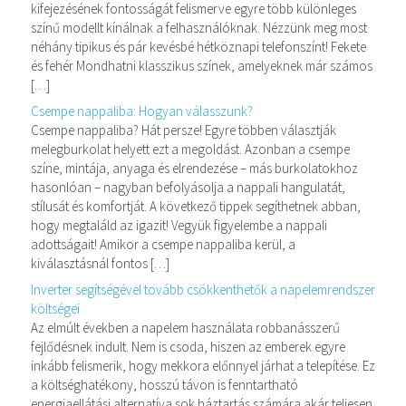
kifejezésének fontosságát felismerve egyre több különleges
színű modellt kínálnak a felhasználóknak. Nézzünk meg most
néhány tipikus és pár kevésbé hétköznapi telefonszínt! Fekete
és fehér Mondhatni klasszikus színek, amelyeknek már számos
[…]
Csempe nappaliba: Hogyan válasszunk?
Csempe nappaliba? Hát persze! Egyre többen választják
melegburkolat helyett ezt a megoldást. Azonban a csempe
színe, mintája, anyaga és elrendezése – más burkolatokhoz
hasonlóan – nagyban befolyásolja a nappali hangulatát,
stílusát és komfortját. A következő tippek segíthetnek abban,
hogy megtaláld az igazit! Vegyük figyelembe a nappali
adottságait! Amikor a csempe nappaliba kerül, a
kiválasztásnál fontos […]
Inverter segítségével tovább csökkenthetők a napelemrendszer
költségei
Az elmúlt években a napelem használata robbanásszerű
fejlődésnek indult. Nem is csoda, hiszen az emberek egyre
inkább felismerik, hogy mekkora előnnyel járhat a telepítése. Ez
a költséghatékony, hosszú távon is fenntartható
energiaellátási alternatíva sok háztartás számára akár teljesen