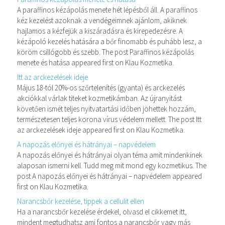
A paraffinos kézápolás menete hét lépésből áll. A paraffinos
kéz kezelést azoknak a vendégeimnek ajánlom, akiknek
hajlamos a kézfejük a kiszáradásra és kirepedezésre. A
kézápoló kezelés hatására a bőr finomabb és puhább lesz, a
köröm csillógobb és szebb. The post Paraffinos kézápolás
menete és hatása appeared first on Klau Kozmetika.
Itt az arckezelések ideje
Május 18-tól 20%-os szőrtelenítés (gyanta) és arckezelés
akciókkal várlak titeket kozmetikámban. Az újranyitást
követően ismét teljes nyitvatartási időben jöhettek hozzám,
természetesen teljes korona vírus védelem mellett. The post Itt
az arckezelések ideje appeared first on Klau Kozmetika.
A napozás előnyei és hátrányai – napvédelem
A napozás előnyei és hátrányai olyan téma amit mindenkinek
alaposan ismerni kell. Tudd meg mit mond egy kozmetikus. The
post A napozás előnyei és hátrányai – napvédelem appeared
first on Klau Kozmetika.
Narancsbőr kezelése, tippek a cellulit ellen
Ha a narancsbőr kezelése érdekel, olvasd el cikkemet itt,
mindent megtudhatsz ami fontos a narancsbőr vagy más